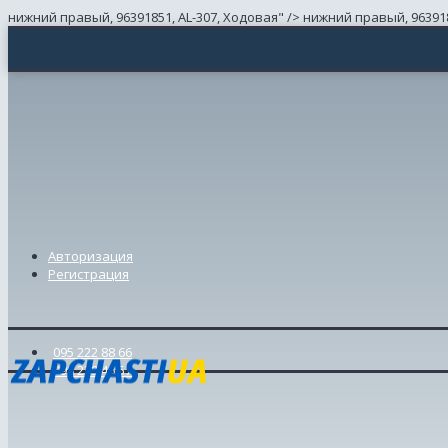
нижний правый, 96391851, AL-307, Ходовая" />
нижний правый, 963918
Авторизация
Регистрация
095 222 88 66
098 239 46 57