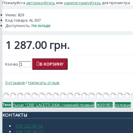
Пожалуйста
авторизуйтесь
или
зарегистрируйтесь
для просмотра
Views: 829
Код товара:
AL-307
Доступность:
На складе
1 287.00 грн.
Кол-во
В КОРЗИНУ
0 отзывов
/
Написать отзыв
Теги:
Рычаг "CRB" LACETTI 2004-->нижний правый
,
96391851
,
Ходовая
КОНТАКТЫ
095 222 88 66
098 239 46 57