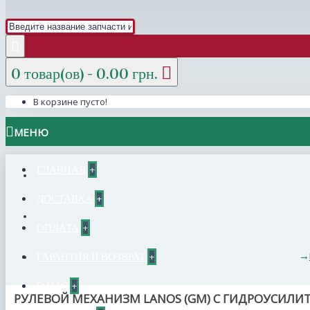
0 товар(ов) - 0.00 грн.
В корзине пусто!
МЕНЮ
ГЛАВНАЯ
+
ДОСТАВКА
+
ОПЛАТА
+
ГАРАНТИЯ И ВОЗВРАТ
+
О НАС
+
РУЛЕВОЙ МЕХАНИЗМ LANOS (GM) С ГИДРОУСИЛИТЕ