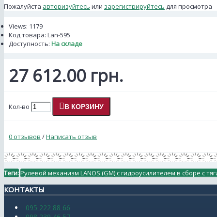
Пожалуйста
авторизуйтесь
или
зарегистрируйтесь
для просмотра
Views: 1179
Код товара:
Lan-595
Доступность:
На складе
27 612.00 грн.
Кол-во
В КОРЗИНУ
0 отзывов
/
Написать отзыв
Теги:
Рулевой механизм LANOS (GM) с гидроусилителем в сборе с тяг
КОНТАКТЫ
095 222 88 66
098 239 46 57