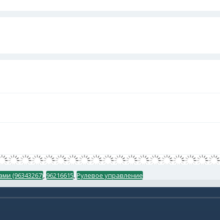
ами (96343267)
,
96216615
,
Рулевое управление