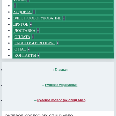
+
ХОДОВАЯ
+
ЭЛЕКТРООБОРУДОВАНИЕ
+
ДРУГОЕ
+
ДОСТАВКА
+
ОПЛАТА
+
ГАРАНТИЯ И ВОЗВРАТ
+
О НАС
+
КОНТАКТЫ
+
Главная
Рулевое управление
Рулевое колесо (4х-спиц) Авео
РУЛЕВОЕ КОЛЕСО (4Х-СПИЦ) АВЕО