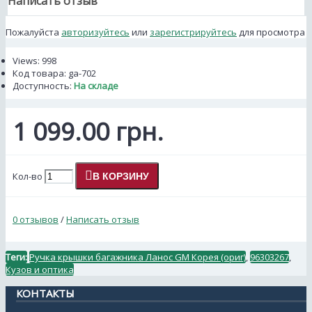
Написать отзыв
Пожалуйста
авторизуйтесь
или
зарегистрируйтесь
для просмотра
Views: 998
Код товара:
ga-702
Доступность:
На складе
1 099.00 грн.
Кол-во
В КОРЗИНУ
0 отзывов
/
Написать отзыв
Теги:
Ручка крышки багажника Ланос GM Корея (ориг)
,
96303267
,
Кузов и оптика
КОНТАКТЫ