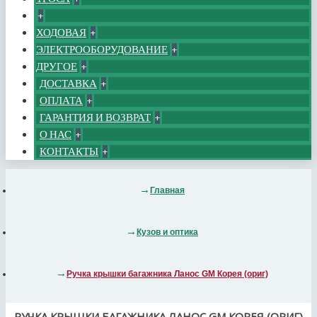
+
ХОДОВАЯ
+
ЭЛЕКТРООБОРУДОВАНИЕ
+
ДРУГОЕ
+
ДОСТАВКА
+
ОПЛАТА
+
ГАРАНТИЯ И ВОЗВРАТ
+
О НАС
+
КОНТАКТЫ
+
Главная
Кузов и оптика
Ручка крышки багажника Ланос GM Корея (ориг)
РУЧКА КРЫШКИ БАГАЖНИКА ЛАНОС GM КОРЕЯ (ОРИГ)