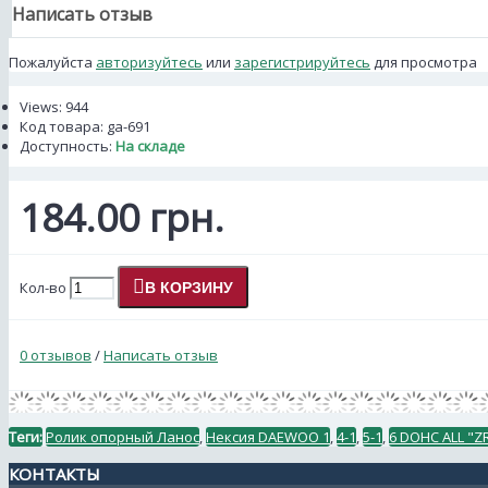
Написать отзыв
Пожалуйста
авторизуйтесь
или
зарегистрируйтесь
для просмотра
Views: 944
Код товара:
ga-691
Доступность:
На складе
184.00 грн.
Кол-во
В КОРЗИНУ
0 отзывов
/
Написать отзыв
Теги:
Ролик опорный Ланос
,
Нексия DAEWOO 1
,
4-1
,
5-1
,
6 DOHC ALL "Z
КОНТАКТЫ