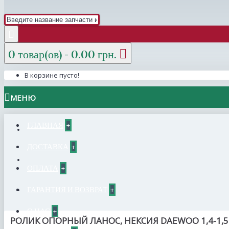
0 товар(ов) - 0.00 грн.
В корзине пусто!
МЕНЮ
ГЛАВНАЯ
+
ДОСТАВКА
+
ОПЛАТА
+
ГАРАНТИЯ И ВОЗВРАТ
+
О НАС
+
РОЛИК ОПОРНЫЙ ЛАНОС, НЕКСИЯ DAEWOO 1,4-1,5-1