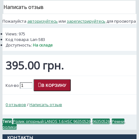
Написать отзыв
Пожалуйста
авторизуйтесь
или
зарегистрируйтесь
для просмотра
Views: 975
Код товара:
Lan-583
Доступность:
На складе
395.00 грн.
Кол-во
В КОРЗИНУ
0 отзывов
/
Написать отзыв
Теги:
Ролик опорный LANOS 1.6 HSC 96350526
,
96350526
,
Ремни
,
ролики
КОНТАКТЫ