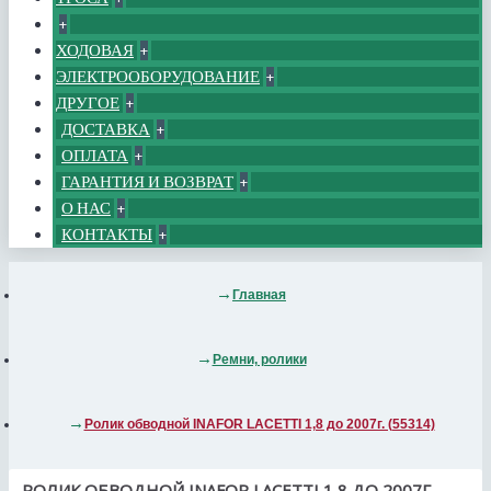
+
ХОДОВАЯ
+
ЭЛЕКТРООБОРУДОВАНИЕ
+
ДРУГОЕ
+
ДОСТАВКА
+
ОПЛАТА
+
ГАРАНТИЯ И ВОЗВРАТ
+
О НАС
+
КОНТАКТЫ
+
Главная
Ремни, ролики
Ролик обводной INAFOR LACETTI 1,8 до 2007г. (55314)
РОЛИК ОБВОДНОЙ INAFOR LACETTI 1,8 ДО 2007Г.