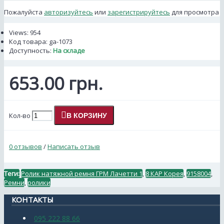
Пожалуйста
авторизуйтесь
или
зарегистрируйтесь
для просмотра
Views: 954
Код товара:
ga-1073
Доступность:
На складе
653.00 грн.
Кол-во
В КОРЗИНУ
0 отзывов
/
Написать отзыв
Теги:
Ролик натяжной ремня ГРМ Лачетти 1
,
8 КАР Корея
,
9158004
,
Ремни
,
ролики
КОНТАКТЫ
095 222 88 66