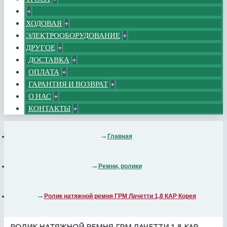
+
ХОДОВАЯ
+
ЭЛЕКТРООБОРУДОВАНИЕ
+
ДРУГОЕ
+
ДОСТАВКА
+
ОПЛАТА
+
ГАРАНТИЯ И ВОЗВРАТ
+
О НАС
+
КОНТАКТЫ
+
Главная
Ремни, ролики
Ролик натяжной ремня ГРМ Лачетти 1,8 КАР Корея
РОЛИК НАТЯЖНОЙ РЕМНЯ ГРМ ЛАЧЕТТИ 1,8 КАР