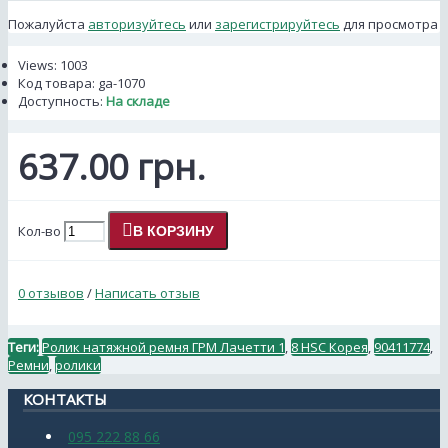
Пожалуйста
авторизуйтесь
или
зарегистрируйтесь
для просмотра
Views: 1003
Код товара:
ga-1070
Доступность:
На складе
637.00 грн.
Кол-во
В КОРЗИНУ
0 отзывов
/
Написать отзыв
Теги:
Ролик натяжной ремня ГРМ Лачетти 1
,
8 HSC Корея
,
90411774
,
Ремни
,
ролики
КОНТАКТЫ
095 222 88 66