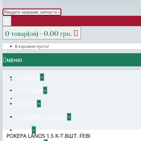
0 товар(ов) - 0.00 грн.
В корзине пусто!
МЕНЮ
ГЛАВНАЯ
+
ДОСТАВКА
+
ОПЛАТА
+
ГАРАНТИЯ И ВОЗВРАТ
+
О НАС
+
РОКЕРА LANOS 1.5 К-Т.8ШТ. FEBI