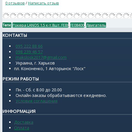
0 отзывов
/
Написать отзыв
Теги:
Рокера LANOS 1.5 к-т.8шт. FEBI
,
FE08400
,
Двигатель
КОНТАКТЫ
095 222 88 66
098 239 46 57
makslosk2017@gmail.com
Украина, г. Харьков
пл. Кононенко, 1 Авторынок "Лоск"
РЕЖИМ РАБОТЫ
Пн. - Сб. с 8.00 до 20.00
Онлайн-заказы обрабатываются ежедневно.
Условия соглашения
ИНФОРМАЦИЯ
Доставка
Оплата