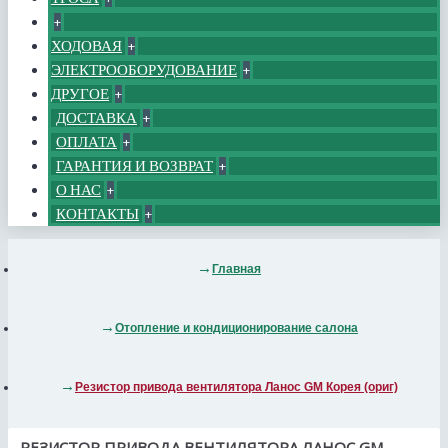
+
ХОДОВАЯ
+
ЭЛЕКТРООБОРУДОВАНИЕ
+
ДРУГОЕ
+
ДОСТАВКА
+
ОПЛАТА
+
ГАРАНТИЯ И ВОЗВРАТ
+
О НАС
+
КОНТАКТЫ
+
Главная
Отопление и кондиционирование салона
Резистор привода вентилятора Ланос GM Корея (ориг)
РЕЗИСТОР ПРИВОДА ВЕНТИЛЯТОРА ЛАНОС GM