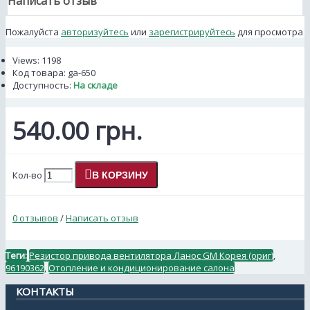
Написать отзыв
Пожалуйста
авторизуйтесь
или
зарегистрируйтесь
для просмотра
Views: 1198
Код товара:
ga-650
Доступность:
На складе
540.00 грн.
Кол-во
В КОРЗИНУ
0 отзывов
/
Написать отзыв
Теги:
Резистор привода вентилятора Ланос GM Корея (ориг)
,
96190362
,
Отопление и кондиционирование салона
КОНТАКТЫ