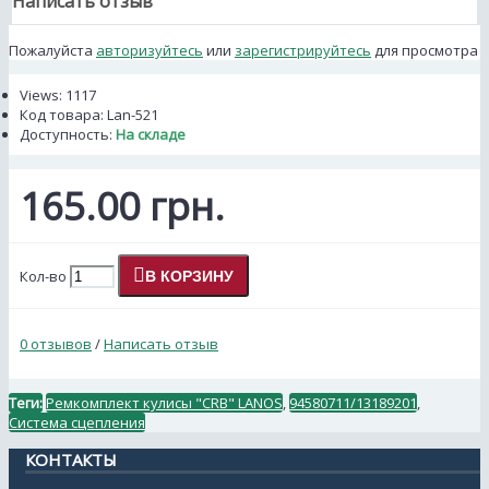
Написать отзыв
Пожалуйста
авторизуйтесь
или
зарегистрируйтесь
для просмотра
Views: 1117
Код товара:
Lan-521
Доступность:
На складе
165.00 грн.
Кол-во
В КОРЗИНУ
0 отзывов
/
Написать отзыв
Теги:
Ремкомплект кулисы "CRB" LANOS
,
94580711/13189201
,
Система сцепления
КОНТАКТЫ