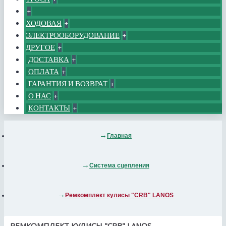
+
ХОДОВАЯ
+
ЭЛЕКТРООБОРУДОВАНИЕ
+
ДРУГОЕ
+
ДОСТАВКА
+
ОПЛАТА
+
ГАРАНТИЯ И ВОЗВРАТ
+
О НАС
+
КОНТАКТЫ
+
Главная
Система сцепления
Ремкомплект кулисы "CRB" LANOS
РЕМКОМПЛЕКТ КУЛИСЫ "CRB" LANOS