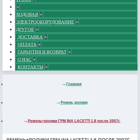
+
ХОДОВАЯ
+
ЭЛЕКТРООБОРУДОВАНИЕ
+
ДРУГОЕ
+
ДОСТАВКА
+
ОПЛАТА
+
ГАРАНТИЯ И ВОЗВРАТ
+
О НАС
+
КОНТАКТЫ
+
Главная
Ремни, ролики
Ремень+ролики ГРМ INA LACETTI 1.8 после 2007г.
РЕМЕНЬ+РОЛИКИ ГРМ INA LACETTI 1.8 ПОСЛЕ 2007Г.