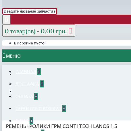
0 товар(ов) - 0.00 грн.
В корзине пусто!
МЕНЮ
ГЛАВНАЯ
+
ДОСТАВКА
+
ОПЛАТА
+
ГАРАНТИЯ И ВОЗВРАТ
+
О НАС
+
РЕМЕНЬ+РОЛИКИ ГРМ CONTI TECH LANOS 1.5