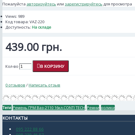
Пожалуйста
авторизуйтесь
или
зарегистрируйтесь
для просмотра
Views: 989
Код товара:
VAZ-220
Доступность:
На складе
439.00 грн.
Кол-во
В КОРЗИНУ
0 отзывов
/
Написать отзыв
Теги:
Ремень ГРМ Ваз-2110 16кл.CONTI TECH
,
Ремни
,
ролики
КОНТАКТЫ
095 222 88 66
098 239 46 57