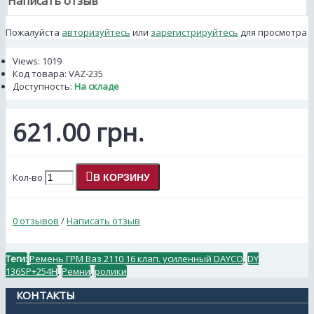
Написать отзыв
Пожалуйста
авторизуйтесь
или
зарегистрируйтесь
для просмотра
Views: 1019
Код товара:
VAZ-235
Доступность:
На складе
621.00 грн.
Кол-во
В КОРЗИНУ
0 отзывов
/
Написать отзыв
Теги:
Ремень ГРМ Ваз 2110 16 клап. усиленный DAYCO
,
DY
136SP+254H
,
Ремни
,
ролики
КОНТАКТЫ