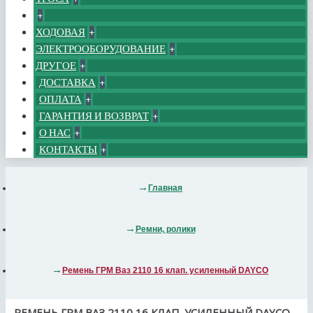
+
ХОДОВАЯ
+
ЭЛЕКТРООБОРУДОВАНИЕ
+
ДРУГОЕ
+
ДОСТАВКА
+
ОПЛАТА
+
ГАРАНТИЯ И ВОЗВРАТ
+
О НАС
+
КОНТАКТЫ
+
Главная
Ремни, ролики
Ремень ГРМ Ваз 2110 16 клап. усиленный DAYCO
РЕМЕНЬ ГРМ ВАЗ 2110 16 КЛАП. УСИЛЕННЫЙ DAYCO