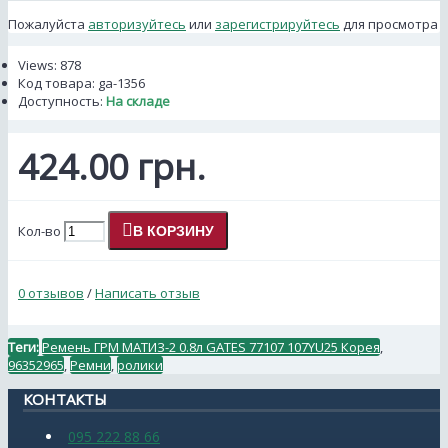
Пожалуйста
авторизуйтесь
или
зарегистрируйтесь
для просмотра
Views: 878
Код товара:
ga-1356
Доступность:
На складе
424.00 грн.
Кол-во
В КОРЗИНУ
0 отзывов
/
Написать отзыв
Теги:
Ремень ГРМ МАТИЗ-2 0.8л GATES 77107 107YU25 Корея
,
96352965
,
Ремни
,
ролики
КОНТАКТЫ
095 222 88 66