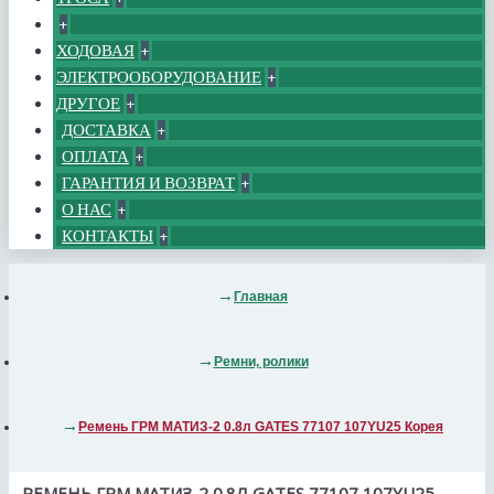
+
ХОДОВАЯ
+
ЭЛЕКТРООБОРУДОВАНИЕ
+
ДРУГОЕ
+
ДОСТАВКА
+
ОПЛАТА
+
ГАРАНТИЯ И ВОЗВРАТ
+
О НАС
+
КОНТАКТЫ
+
Главная
Ремни, ролики
Ремень ГРМ МАТИЗ-2 0.8л GATES 77107 107YU25 Корея
РЕМЕНЬ ГРМ МАТИЗ-2 0.8Л GATES 77107 107YU25