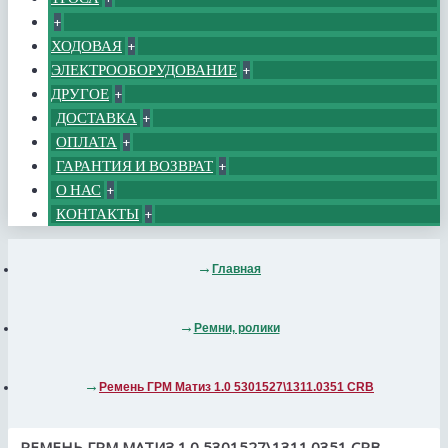
+
ХОДОВАЯ
+
ЭЛЕКТРООБОРУДОВАНИЕ
+
ДРУГОЕ
+
ДОСТАВКА
+
ОПЛАТА
+
ГАРАНТИЯ И ВОЗВРАТ
+
О НАС
+
КОНТАКТЫ
+
Главная
Ремни, ролики
Ремень ГРМ Матиз 1.0 5301527\1311.0351 CRB
РЕМЕНЬ ГРМ МАТИЗ 1.0 5301527\1311.0351 CRB