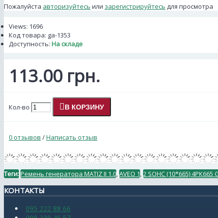
Пожалуйста
авторизуйтесь
или
зарегистрируйтесь
для просмотра
Views: 1696
Код товара:
ga-1353
Доступность:
На складе
113.00 грн.
Кол-во
В КОРЗИНУ
0 отзывов
/
Написать отзыв
Теги:
Ремень генератора MATIZ II 1.0
,
AVEO 1
,
2 SOHC (10*665) 4РК665
КОНТАКТЫ
095 222 88 66
098 239 46 57