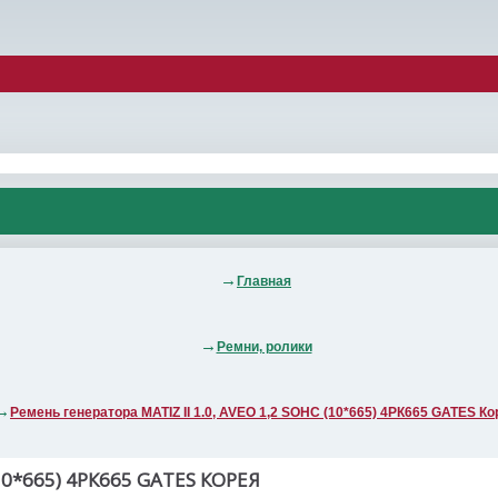
Главная
Ремни, ролики
Ремень генератора MATIZ II 1.0, AVEO 1,2 SOHC (10*665) 4РК665 GATES Ко
10*665) 4РК665 GATES КОРЕЯ