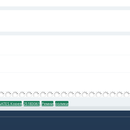
 GATES Корея
,
25183061
,
Ремни
,
ролики