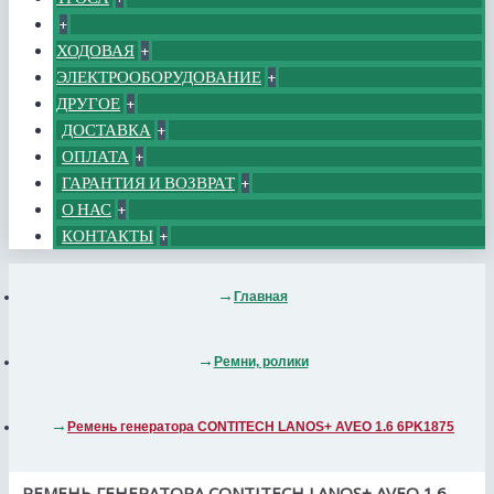
+
ХОДОВАЯ
+
ЭЛЕКТРООБОРУДОВАНИЕ
+
ДРУГОЕ
+
ДОСТАВКА
+
ОПЛАТА
+
ГАРАНТИЯ И ВОЗВРАТ
+
О НАС
+
КОНТАКТЫ
+
Главная
Ремни, ролики
Ремень генератора CONTITECH LANOS+ AVEO 1.6 6PK1875
РЕМЕНЬ ГЕНЕРАТОРА CONTITECH LANOS+ AVEO 1.6