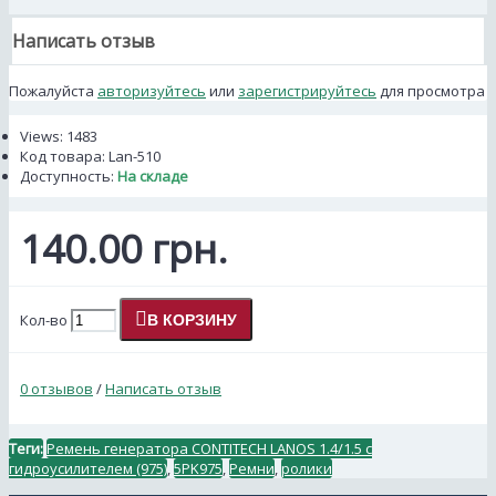
Написать отзыв
Пожалуйста
авторизуйтесь
или
зарегистрируйтесь
для просмотра
Views: 1483
Код товара:
Lan-510
Доступность:
На складе
140.00 грн.
Кол-во
В КОРЗИНУ
0 отзывов
/
Написать отзыв
Теги:
Ремень генератора CONTITECH LANOS 1.4/1.5 с
гидроусилителем (975)
,
5PK975
,
Ремни
,
ролики