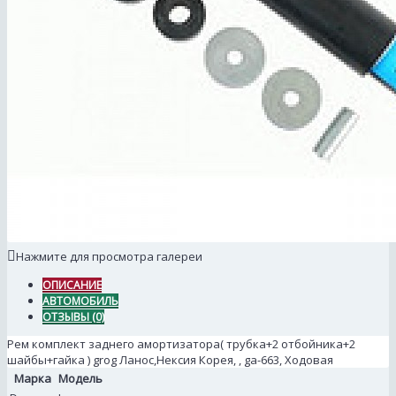
Нажмите для просмотра галереи
ОПИСАНИЕ
АВТОМОБИЛЬ
ОТЗЫВЫ (0)
Рем комплект заднего амортизатора( трубка+2 отбойника+2
шайбы+гайка ) grog Ланос,Нексия Корея, , ga-663, Ходовая
Марка
Модель