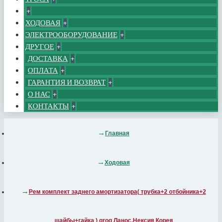
+
ХОДОВАЯ
+
ЭЛЕКТРООБОРУДОВАНИЕ
+
ДРУГОЕ
+
ДОСТАВКА
+
ОПЛАТА
+
ГАРАНТИЯ И ВОЗВРАТ
+
О НАС
+
КОНТАКТЫ
+
Главная
Ходовая
Рем комплект заднего амортизатора( трубка+2 отбойника+2
шайбы+гайка ) grog Ланос,Нексия Корея