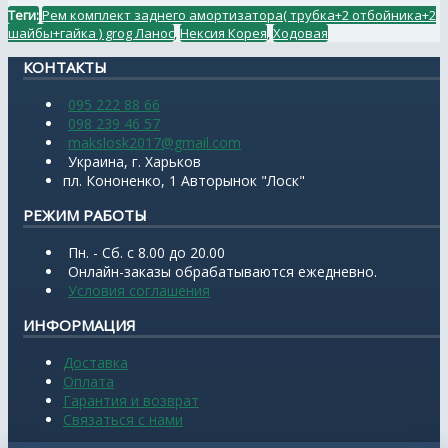
Теги:
Рем комплект заднего амортизатора( трубка+2 отбойника+2
шайбы+гайка ) grog Ланос
,
Нексия Корея
,
Ходовая
КОНТАКТЫ
095 222 88 66
098 239 46 57
makslosk2017@gmail.com
Украина, г. Харьков
пл. Кононенко, 1 Авторынок "Лоск"
РЕЖИМ РАБОТЫ
Пн. - Сб. с 8.00 до 20.00
Онлайн-заказы обрабатываются ежедневно.
Условия соглашения
ИНФОРМАЦИЯ
Доставка
Оплата
Гарантия и возврат
Связаться с нами