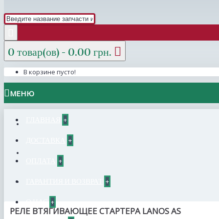
0 товар(ов) - 0.00 грн.
В корзине пусто!
МЕНЮ
ГЛАВНАЯ
+
ДОСТАВКА
+
ОПЛАТА
+
ГАРАНТИЯ И ВОЗВРАТ
+
О НАС
+
РЕЛЕ ВТЯГИВАЮЩЕЕ СТАРТЕРА LANOS АS