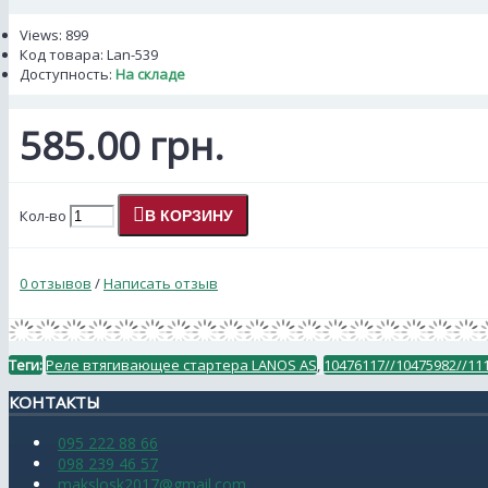
Views: 899
Код товара:
Lan-539
Доступность:
На складе
585.00 грн.
Кол-во
В КОРЗИНУ
0 отзывов
/
Написать отзыв
Теги:
Реле втягивающее стартера LANOS АS
,
10476117//10475982//11
КОНТАКТЫ
095 222 88 66
098 239 46 57
makslosk2017@gmail.com