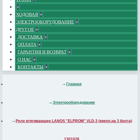
+
ХОДОВАЯ
+
ЭЛЕКТРООБОРУДОВАНИЕ
+
ДРУГОЕ
+
ДОСТАВКА
+
ОПЛАТА
+
ГАРАНТИЯ И ВОЗВРАТ
+
О НАС
+
КОНТАКТЫ
+
Главная
Электрооборудование
Реле втягивающее LANOS "ELPROM" VLD-3 (крепл.на 3 болта)
1301026