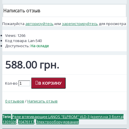
Написать отзыв
Пожалуйста
авторизуйтесь
или
зарегистрируйтесь
для просмотра
Views: 1266
Код товара:
Lan-540
Доступность:
На складе
588.00 грн.
Кол-во
В КОРЗИНУ
0 отзывов
/
Написать отзыв
Теги:
Реле втягивающее LANOS "ELPROM" VLD-3 (крепл.на 3 болта)
1301026
,
10476117
,
Электрооборудование