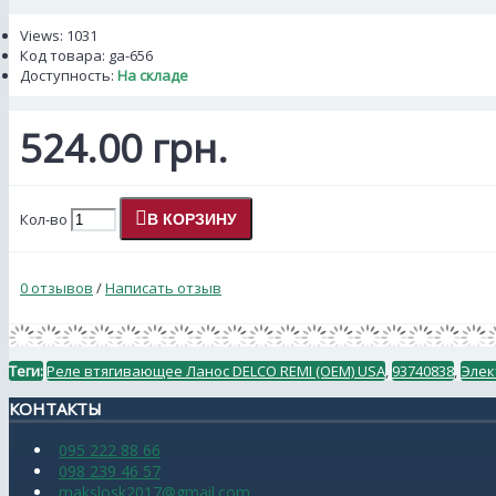
Views: 1031
Код товара:
ga-656
Доступность:
На складе
524.00 грн.
Кол-во
В КОРЗИНУ
0 отзывов
/
Написать отзыв
Теги:
Реле втягивающее Ланос DELCO REMI (OEM) USA
,
93740838
,
Элек
КОНТАКТЫ
095 222 88 66
098 239 46 57
makslosk2017@gmail.com