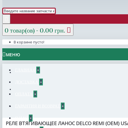
0 товар(ов) - 0.00 грн.
В корзине пусто!
МЕНЮ
ГЛАВНАЯ
+
ДОСТАВКА
+
ОПЛАТА
+
ГАРАНТИЯ И ВОЗВРАТ
+
О НАС
+
РЕЛЕ ВТЯГИВАЮЩЕЕ ЛАНОС DELCO REMI (OEM) US