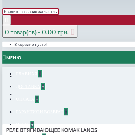
0 товар(ов) - 0.00 грн.
В корзине пусто!
МЕНЮ
ГЛАВНАЯ
+
ДОСТАВКА
+
ОПЛАТА
+
ГАРАНТИЯ И ВОЗВРАТ
+
О НАС
+
РЕЛЕ ВТЯГИВАЮЩЕЕ KOMAK LANOS