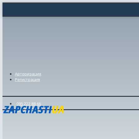
Авторизация
Регистрация
095 222 88 66
098 239 46 57