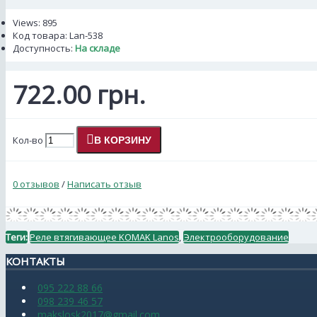
Views: 895
Код товара:
Lan-538
Доступность:
На складе
722.00 грн.
Кол-во
В КОРЗИНУ
0 отзывов
/
Написать отзыв
Теги:
Реле втягивающее KOMAK Lanos
,
Электрооборудование
КОНТАКТЫ
095 222 88 66
098 239 46 57
makslosk2017@gmail.com