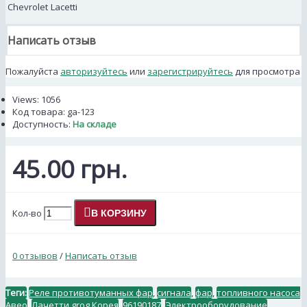
Chevrolet
Lacetti
Написать отзыв
Пожалуйста
авторизуйтесь
или
зарегистрируйтесь
для просмотра
Views: 1056
Код товара:
ga-123
Доступность:
На складе
45.00 грн.
Кол-во
В КОРЗИНУ
0 отзывов
/
Написать отзыв
Теги:
Реле противотуманных фар
,
сигнала
,
фар
,
топливного насоса
Авео
,
Лачетти grog Корея
,
96190187
,
Электрооборудование