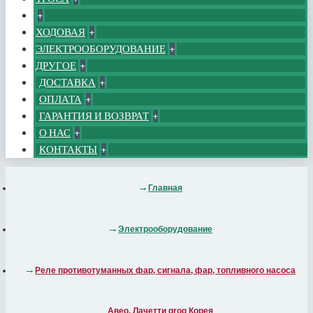
+
ХОДОВАЯ
+
ЭЛЕКТРООБОРУДОВАНИЕ
+
ДРУГОЕ
+
ДОСТАВКА
+
ОПЛАТА
+
ГАРАНТИЯ И ВОЗВРАТ
+
О НАС
+
КОНТАКТЫ
+
Главная
Электрооборудование
Реле противотуманных фар, сигнала, фар, топливного насоса
Авео, Лачетти grog Корея