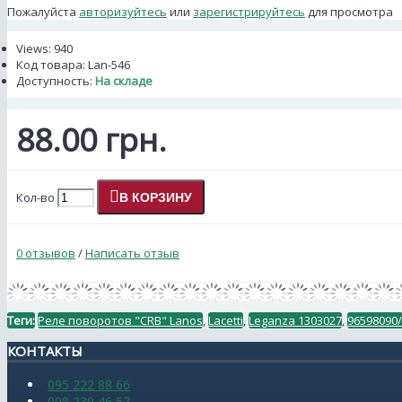
Пожалуйста
авторизуйтесь
или
зарегистрируйтесь
для просмотра
Views: 940
Код товара:
Lan-546
Доступность:
На складе
88.00 грн.
Кол-во
В КОРЗИНУ
0 отзывов
/
Написать отзыв
Теги:
Реле поворотов "CRB" Lanos
,
Lacetti
,
Leganza 1303027
,
96598090
КОНТАКТЫ
095 222 88 66
098 239 46 57