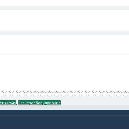
/96312545
,
Электрооборудование