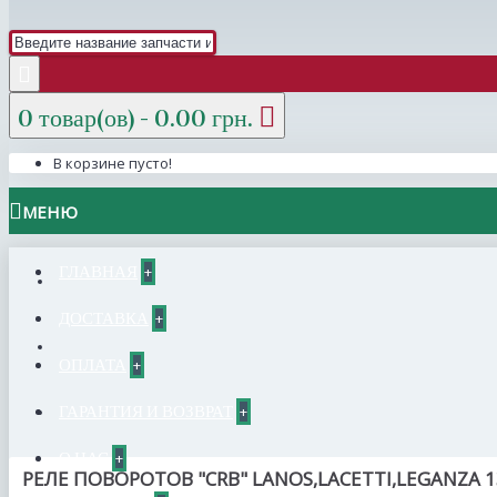
0 товар(ов) - 0.00 грн.
В корзине пусто!
МЕНЮ
ГЛАВНАЯ
+
ДОСТАВКА
+
ОПЛАТА
+
ГАРАНТИЯ И ВОЗВРАТ
+
О НАС
+
РЕЛЕ ПОВОРОТОВ "CRB" LANOS,LACETTI,LEGANZA 