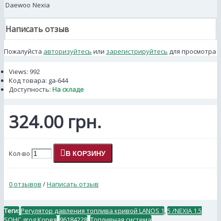
Daewoo
Nexia
Написать отзыв
Пожалуйста
авторизуйтесь
или
зарегистрируйтесь
для просмотра
Views: 992
Код товара:
ga-644
Доступность:
На складе
324.00 грн.
Кол-во
В КОРЗИНУ
0 отзывов
/
Написать отзыв
Теги:
Регулятор давления топлива кривой LANOS 1
,
5 /NEXIA 1.5
SOHC grog Корея
,
96184228
,
Топливная система