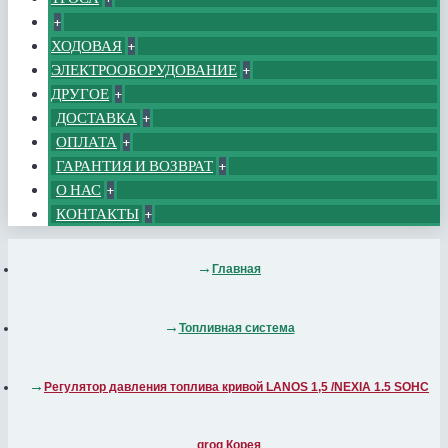
+
ХОДОВАЯ
+
ЭЛЕКТРООБОРУДОВАНИЕ
+
ДРУГОЕ
+
ДОСТАВКА
+
ОПЛАТА
+
ГАРАНТИЯ И ВОЗВРАТ
+
О НАС
+
КОНТАКТЫ
+
Главная
Топливная система
Регулятор давления топлива кривой LANOS 1,5 /NEXIA 1.5 SOHC
grog Корея