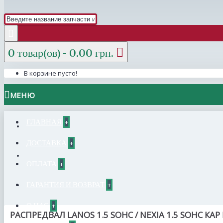
0 товар(ов) - 0.00 грн.
В корзине пусто!
МЕНЮ
ГЛАВНАЯ
+
ДОСТАВКА
+
ОПЛАТА
+
ГАРАНТИЯ И ВОЗВРАТ
+
О НАС
+
РАСПРЕДВАЛ LANOS 1.5 SOHC / NEXIA 1.5 SOHC КАР