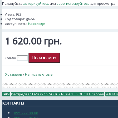
Пожалуйста
авторизуйтесь
или
зарегистрируйтесь
для просмотра
Views: 922
Код товара:
ga-640
Доступность:
На складе
1 620.00 грн.
Кол-во
В КОРЗИНУ
0 отзывов
/
Написать отзыв
Теги:
Распредвал LANOS 1.5 SOHC / NEXIA 1.5 SOHC КАР Корея
,
968380
КОНТАКТЫ
095 222 88 66
098 239 46 57