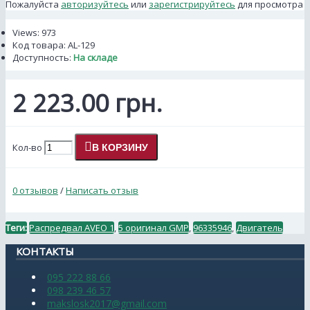
Пожалуйста
авторизуйтесь
или
зарегистрируйтесь
для просмотра
Views: 973
Код товара:
AL-129
Доступность:
На складе
2 223.00 грн.
Кол-во
В КОРЗИНУ
0 отзывов
/
Написать отзыв
Теги:
Распредвал AVEO 1
,
5 оригинал GMP
,
96335946
,
Двигатель
КОНТАКТЫ
095 222 88 66
098 239 46 57
makslosk2017@gmail.com