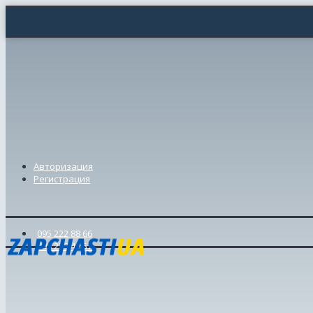
Авторизация
Регистрация
095 222 88 66
098 239 46 57