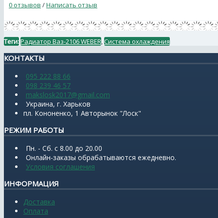
0 отзывов
/
Написать отзыв
Теги:
Радиатор Ваз-2106 WEBER
,
Система охлаждения
КОНТАКТЫ
095 222 88 66
098 239 46 57
makslosk2017@gmail.com
Украина, г. Харьков
пл. Кононенко, 1 Авторынок "Лоск"
РЕЖИМ РАБОТЫ
Пн. - Сб. с 8.00 до 20.00
Онлайн-заказы обрабатываются ежедневно.
Условия соглашения
ИНФОРМАЦИЯ
Доставка
Оплата