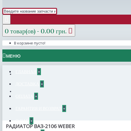
0 товар(ов) - 0.00 грн.
В корзине пусто!
МЕНЮ
ГЛАВНАЯ
+
ДОСТАВКА
+
ОПЛАТА
+
ГАРАНТИЯ И ВОЗВРАТ
+
О НАС
+
РАДИАТОР ВАЗ-2106 WEBER