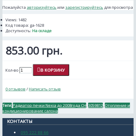
Пожалуйста
авторизуйтесь
или
зарегистрируйтесь
для просмотра
Views: 1482
Код товара:
ga-1628
Доступность:
На складе
853.00 грн.
Кол-во
В КОРЗИНУ
0 отзывов
/
Написать отзыв
Теги:
Радиатор печки Nexia до 2008года СН
,
3059812
,
Отопление и
кондиционирование салона
КОНТАКТЫ
095 222 88 66