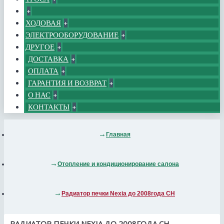
+
ХОДОВАЯ
+
ЭЛЕКТРООБОРУДОВАНИЕ
+
ДРУГОЕ
+
ДОСТАВКА
+
ОПЛАТА
+
ГАРАНТИЯ И ВОЗВРАТ
+
О НАС
+
КОНТАКТЫ
+
Главная
Отопление и кондиционирование салона
Радиатор печки Nexia до 2008года СН
РАДИАТОР ПЕЧКИ NEXIA ДО 2008ГОДА СН