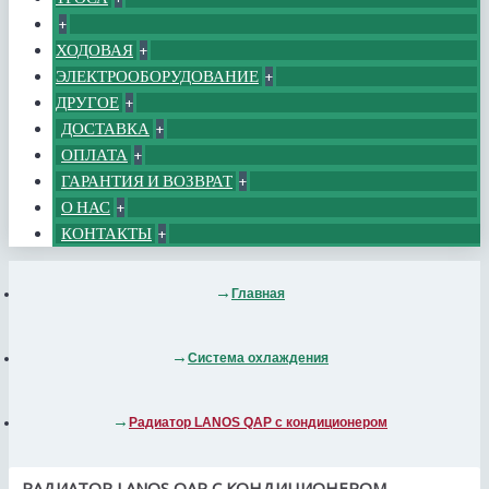
+
ХОДОВАЯ
+
ЭЛЕКТРООБОРУДОВАНИЕ
+
ДРУГОЕ
+
ДОСТАВКА
+
ОПЛАТА
+
ГАРАНТИЯ И ВОЗВРАТ
+
О НАС
+
КОНТАКТЫ
+
Главная
Система охлаждения
Радиатор LANOS QAP c кондиционером
РАДИАТОР LANOS QAP C КОНДИЦИОНЕРОМ