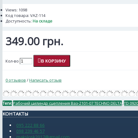
Views: 1098
Код товара:
VAZ-114
Доступность:
На складе
349.00 грн.
Кол-во
В КОРЗИНУ
0 отзывов
/
Написать отзыв
Теги:
Рабочий цилиндр сцепления Ваз-2101-07 TECHNO DELTA
,
TD 092
КОНТАКТЫ
095 222 88 66
098 239 46 57
makslosk2017@gmail.com