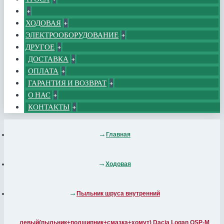
+
ХОДОВАЯ
+
ЭЛЕКТРООБОРУДОВАНИЕ
+
ДРУГОЕ
+
ДОСТАВКА
+
ОПЛАТА
+
ГАРАНТИЯ И ВОЗВРАТ
+
О НАС
+
КОНТАКТЫ
+
Главная
Ходовая
Пыльник шруса внутренний
левый(пыльник+подшипник+смазка+хомут) Dacia Logan QSP-M