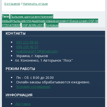
0 отзывов
/
Написать отзыв
Теги:
Пыльник шруса внутренний
левый(пыльник+подшипник+смазка+хомут) Dacia Logan QSP-M
(7701473830)
,
QSP-M RN-2011
,
Ходовая
КОНТАКТЫ
095 222 88 66
098 239 46 57
makslosk2017@gmail.com
Украина, г. Харьков
пл. Кононенко, 1 Авторынок "Лоск"
РЕЖИМ РАБОТЫ
Пн. - Сб. с 8.00 до 20.00
Онлайн-заказы обрабатываются ежедневно.
Условия соглашения
ИНФОРМАЦИЯ
Доставка