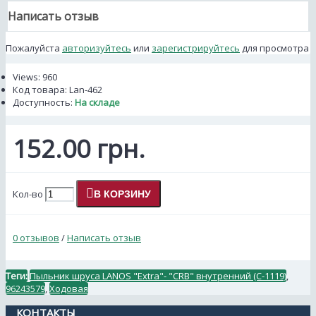
Написать отзыв
Пожалуйста
авторизуйтесь
или
зарегистрируйтесь
для просмотра
Views: 960
Код товара:
Lan-462
Доступность:
На складе
152.00 грн.
Кол-во
В КОРЗИНУ
0 отзывов
/
Написать отзыв
Теги:
Пыльник шруса LANOS "Extra"- "CRB" внутренний (С-1119)
,
96243579
,
Ходовая
КОНТАКТЫ