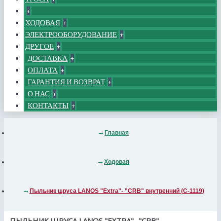
+
ХОДОВАЯ
+
ЭЛЕКТРООБОРУДОВАНИЕ
+
ДРУГОЕ
+
ДОСТАВКА
+
ОПЛАТА
+
ГАРАНТИЯ И ВОЗВРАТ
+
О НАС
+
КОНТАКТЫ
+
Главная
Ходовая
Пыльник шруса LANOS "Extra"- "CRB" внутренний (С-1119)
ПЫЛЬНИК ШРУСА LANOS "EXTRA"- "CRB"