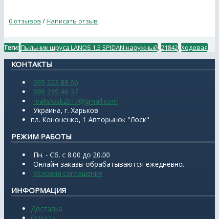
0 отзывов
/
Написать отзыв
Теги:
Пыльник шруса LANOS 1.5 SPIDAN наружный
,
21842
,
Ходовая
КОНТАКТЫ
095 222 88 66
098 239 46 57
makslosk2017@gmail.com
Украина, г. Харьков
пл. Кононенко, 1 Авторынок "Лоск"
РЕЖИМ РАБОТЫ
Пн. - Сб. с 8.00 до 20.00
Онлайн-заказы обрабатываются ежедневно.
Условия соглашения
ИНФОРМАЦИЯ
Доставка
Оплата