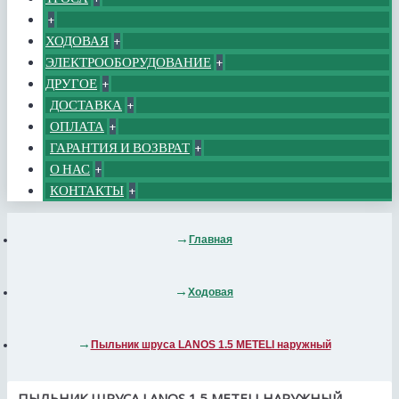
+
ХОДОВАЯ
+
ЭЛЕКТРООБОРУДОВАНИЕ
+
ДРУГОЕ
+
ДОСТАВКА
+
ОПЛАТА
+
ГАРАНТИЯ И ВОЗВРАТ
+
О НАС
+
КОНТАКТЫ
+
Главная
Ходовая
Пыльник шруса LANOS 1.5 METELI наружный
ПЫЛЬНИК ШРУСА LANOS 1.5 METELI НАРУЖНЫЙ