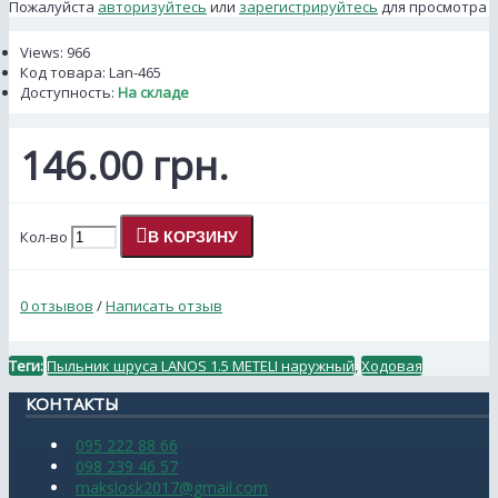
Пожалуйста
авторизуйтесь
или
зарегистрируйтесь
для просмотра
Views: 966
Код товара:
Lan-465
Доступность:
На складе
146.00 грн.
Кол-во
В КОРЗИНУ
0 отзывов
/
Написать отзыв
Теги:
Пыльник шруса LANOS 1.5 METELI наружный
,
Ходовая
КОНТАКТЫ
095 222 88 66
098 239 46 57
makslosk2017@gmail.com