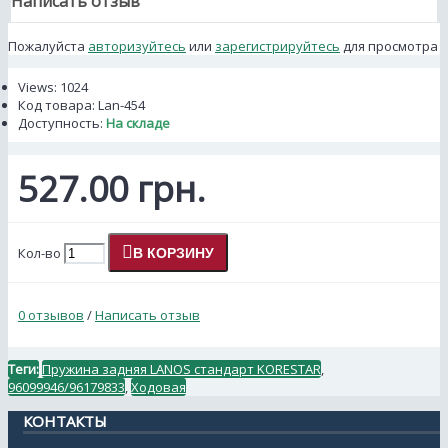
Написать отзыв
Пожалуйста
авторизуйтесь
или
зарегистрируйтесь
для просмотра
Views: 1024
Код товара:
Lan-454
Доступность:
На складе
527.00 грн.
Кол-во
В КОРЗИНУ
0 отзывов
/
Написать отзыв
Теги:
Пружина задняя LANOS стандарт KORESTAR
,
96099946/96179833
,
Ходовая
КОНТАКТЫ