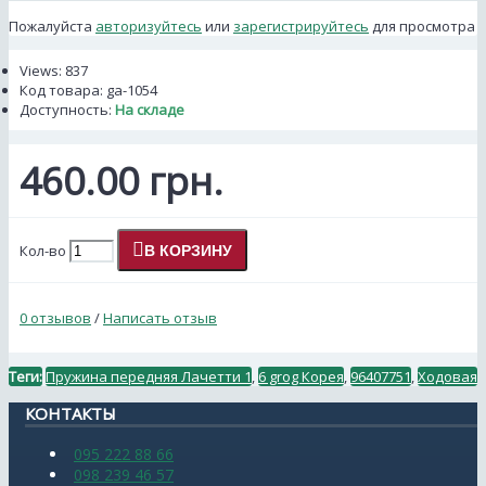
Пожалуйста
авторизуйтесь
или
зарегистрируйтесь
для просмотра
Views: 837
Код товара:
ga-1054
Доступность:
На складе
460.00 грн.
Кол-во
В КОРЗИНУ
0 отзывов
/
Написать отзыв
Теги:
Пружина передняя Лачетти 1
,
6 grog Корея
,
96407751
,
Ходовая
КОНТАКТЫ
095 222 88 66
098 239 46 57