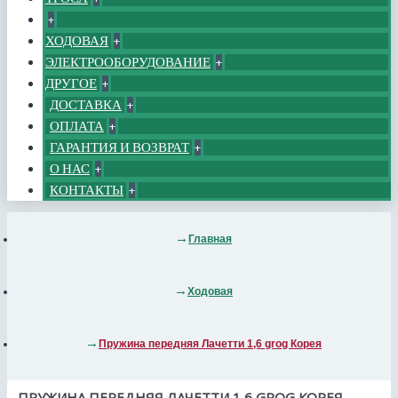
+
ХОДОВАЯ
+
ЭЛЕКТРООБОРУДОВАНИЕ
+
ДРУГОЕ
+
ДОСТАВКА
+
ОПЛАТА
+
ГАРАНТИЯ И ВОЗВРАТ
+
О НАС
+
КОНТАКТЫ
+
Главная
Ходовая
Пружина передняя Лачетти 1,6 grog Корея
ПРУЖИНА ПЕРЕДНЯЯ ЛАЧЕТТИ 1,6 GROG КОРЕЯ