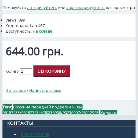
Пожалуйста
авторизуйтесь
или
зарегистрируйтесь
для просмотра
Views: 899
Код товара:
Lan-457
Доступность:
На складе
644.00 грн.
Кол-во
В КОРЗИНУ
0 отзывов
/
Написать отзыв
Теги:
Пружина передней подвески NEXIA
,
96187433/961877434//90236906/90236907/96212993
,
Ходовая
КОНТАКТЫ
095 222 88 66