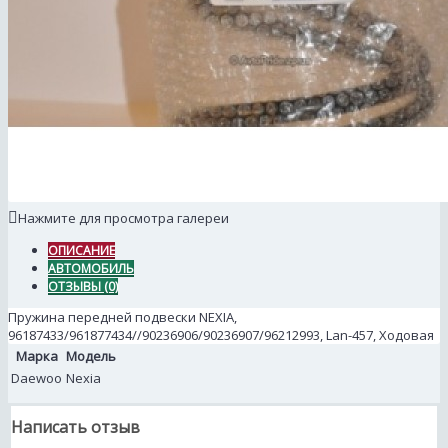
Нажмите для просмотра галереи
ОПИСАНИЕ
АВТОМОБИЛЬ
ОТЗЫВЫ (0)
Пружина передней подвески NEXIA,
96187433/961877434//90236906/90236907/96212993, Lan-457, Ходовая
Марка
Модель
Daewoo
Nexia
Написать отзыв