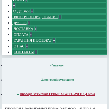
+
ХОДОВАЯ
+
ЭЛЕКТРООБОРУДОВАНИЕ
+
ДРУГОЕ
+
ДОСТАВКА
+
ОПЛАТА
+
ГАРАНТИЯ И ВОЗВРАТ
+
О НАС
+
КОНТАКТЫ
+
Главная
Электрооборудование
Провода зажигания EPDM DAEWOO - AVEO 1,4 Tesla
ПРОВОДА ЗАЖИГАНИЯ EPDM DAEWOO - AVEO 1,4