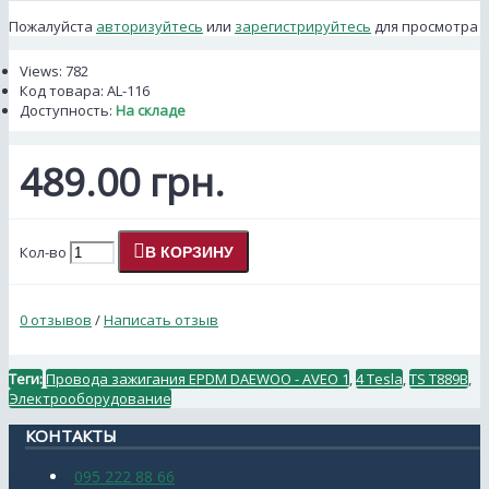
Пожалуйста
авторизуйтесь
или
зарегистрируйтесь
для просмотра
Views: 782
Код товара:
AL-116
Доступность:
На складе
489.00 грн.
Кол-во
В КОРЗИНУ
0 отзывов
/
Написать отзыв
Теги:
Провода зажигания EPDM DAEWOO - AVEO 1
,
4 Tesla
,
TS T889В
,
Электрооборудование
КОНТАКТЫ
095 222 88 66