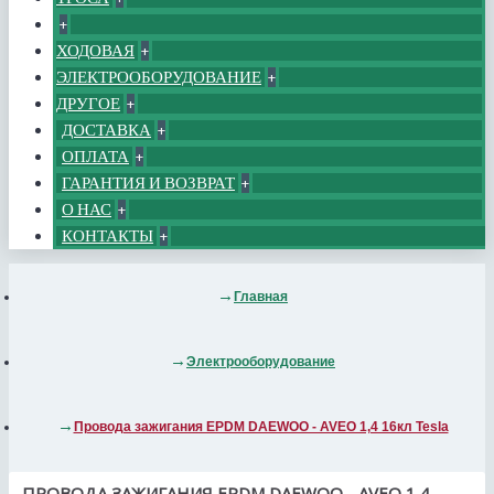
+
ХОДОВАЯ
+
ЭЛЕКТРООБОРУДОВАНИЕ
+
ДРУГОЕ
+
ДОСТАВКА
+
ОПЛАТА
+
ГАРАНТИЯ И ВОЗВРАТ
+
О НАС
+
КОНТАКТЫ
+
Главная
Электрооборудование
Провода зажигания EPDM DAEWOO - AVEO 1,4 16кл Tesla
ПРОВОДА ЗАЖИГАНИЯ EPDM DAEWOO - AVEO 1,4