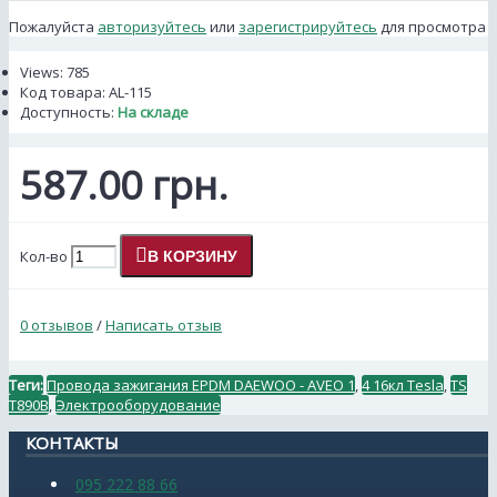
Пожалуйста
авторизуйтесь
или
зарегистрируйтесь
для просмотра
Views: 785
Код товара:
AL-115
Доступность:
На складе
587.00 грн.
Кол-во
В КОРЗИНУ
0 отзывов
/
Написать отзыв
Теги:
Провода зажигания EPDM DAEWOO - AVEO 1
,
4 16кл Tesla
,
TS
T890В
,
Электрооборудование
КОНТАКТЫ
095 222 88 66