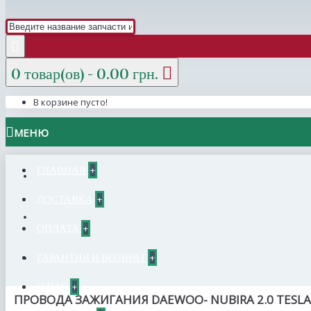
0 товар(ов) - 0.00 грн.
В корзине пусто!
МЕНЮ
ГЛАВНАЯ
+
ДОСТАВКА
+
ОПЛАТА
+
ГАРАНТИЯ И ВОЗВРАТ
+
О НАС
+
ПРОВОДА ЗАЖИГАНИЯ DAEWOO- NUBIRA 2.0 TESLA