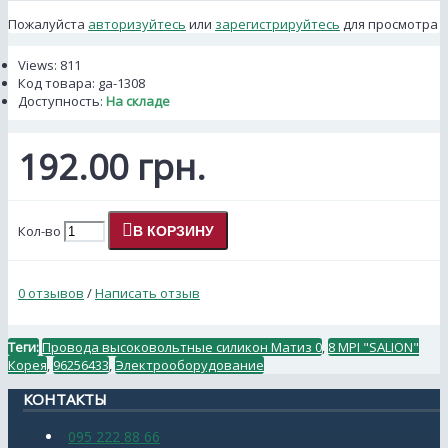
Пожалуйста
авторизуйтесь
или
зарегистрируйтесь
для просмотра
Views: 811
Код товара:
ga-1308
Доступность:
На складе
192.00 грн.
Кол-во
В КОРЗИНУ
0 отзывов
/
Написать отзыв
Теги:
Провода высоковольтные силикон Матиз 0
,
8 MPI "SALION"
Корея
,
96256433
,
Электрооборудование
КОНТАКТЫ
095 222 88 66