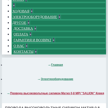
+
ХОДОВАЯ
+
ЭЛЕКТРООБОРУДОВАНИЕ
+
ДРУГОЕ
+
ДОСТАВКА
+
ОПЛАТА
+
ГАРАНТИЯ И ВОЗВРАТ
+
О НАС
+
КОНТАКТЫ
+
Главная
Электрооборудование
Провода высоковольтные силикон Матиз 0,8 MPI "SALION" Корея
ПРОВОДА ВЫСОКОВОЛЬТНЫЕ СИЛИКОН МАТИЗ 0,8