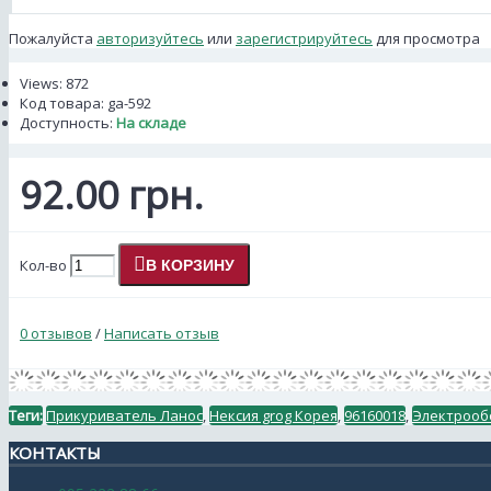
Пожалуйста
авторизуйтесь
или
зарегистрируйтесь
для просмотра
Views: 872
Код товара:
ga-592
Доступность:
На складе
92.00 грн.
Кол-во
В КОРЗИНУ
0 отзывов
/
Написать отзыв
Теги:
Прикуриватель Ланос
,
Нексия grog Корея
,
96160018
,
Электрооб
КОНТАКТЫ