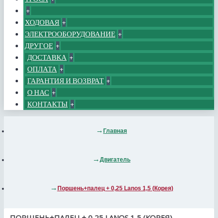
+
ХОДОВАЯ
+
ЭЛЕКТРООБОРУДОВАНИЕ
+
ДРУГОЕ
+
ДОСТАВКА
+
ОПЛАТА
+
ГАРАНТИЯ И ВОЗВРАТ
+
О НАС
+
КОНТАКТЫ
+
Главная
Двигатель
Поршень+палец + 0,25 Lanos 1,5 (Корея)
ПОРШЕНЬ+ПАЛЕЦ + 0,25 LANOS 1,5 (КОРЕЯ)