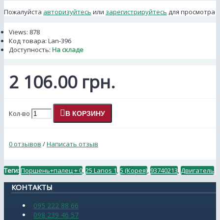
Пожалуйста
авторизуйтесь
или
зарегистрируйтесь
для просмотра
Views: 878
Код товара:
Lan-396
Доступность:
На складе
2 106.00 грн.
Кол-во
В КОРЗИНУ
0 отзывов
/
Написать отзыв
Теги:
Поршень+палец + 0
,
25 Lanos 1
,
5 (Корея)
,
93740213
,
Двигатель
КОНТАКТЫ
095 222 88 66
098 239 46 57