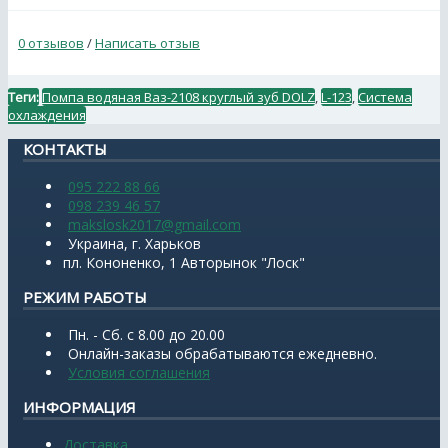
0 отзывов
/
Написать отзыв
Теги:
Помпа водяная Ваз-2108 круглый зуб DOLZ
,
L-123
,
Система
охлаждения
КОНТАКТЫ
095 222 88 66
098 239 46 57
makslosk2017@gmail.com
Украина, г. Харьков
пл. Кононенко, 1 Авторынок "Лоск"
РЕЖИМ РАБОТЫ
Пн. - Сб. с 8.00 до 20.00
Онлайн-заказы обрабатываются ежедневно.
Условия соглашения
ИНФОРМАЦИЯ
Доставка