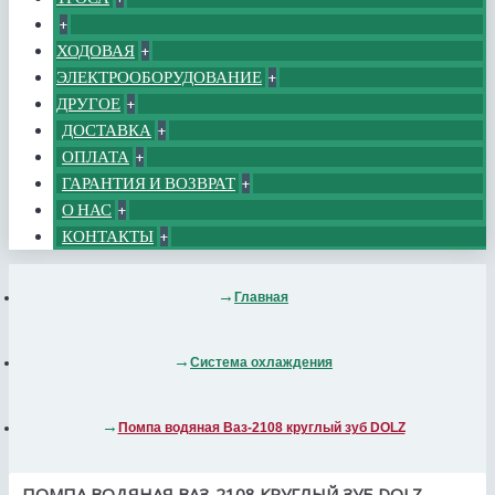
+
ХОДОВАЯ
+
ЭЛЕКТРООБОРУДОВАНИЕ
+
ДРУГОЕ
+
ДОСТАВКА
+
ОПЛАТА
+
ГАРАНТИЯ И ВОЗВРАТ
+
О НАС
+
КОНТАКТЫ
+
Главная
Система охлаждения
Помпа водяная Ваз-2108 круглый зуб DOLZ
ПОМПА ВОДЯНАЯ ВАЗ-2108 КРУГЛЫЙ ЗУБ DOLZ