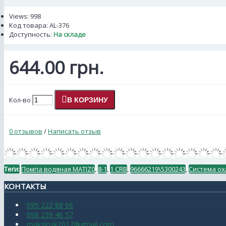
Views: 998
Код товара:
AL-376
Доступность:
На складе
644.00 грн.
Кол-во
В КОРЗИНУ
0 отзывов
/
Написать отзыв
Теги:
Помпа водяная MATIZ0
,
8-1
,
1 CRB
,
96666219\5300243
,
Система о
КОНТАКТЫ
095 222 88 66
098 239 46 57
makslosk2017@gmail.com