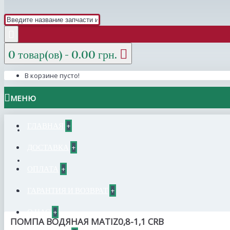
0 товар(ов) - 0.00 грн.
В корзине пусто!
МЕНЮ
ГЛАВНАЯ
+
ДОСТАВКА
+
ОПЛАТА
+
ГАРАНТИЯ И ВОЗВРАТ
+
О НАС
+
ПОМПА ВОДЯНАЯ MATIZ0,8-1,1 CRB